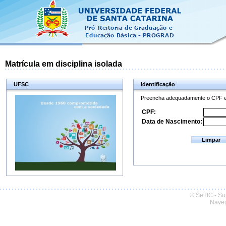
Matrícula em disciplina isolada
UFSC
Identificação
Preencha adequadamente o CPF e d
CPF:
Data de Nascimento:
© SeTIC - Su
Naveg