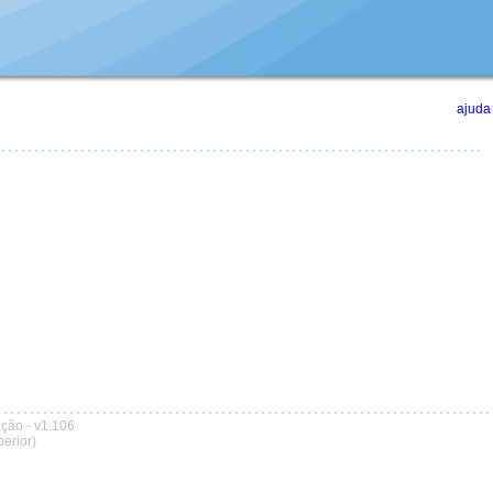
ajuda
ação
-
v1.106
erior)